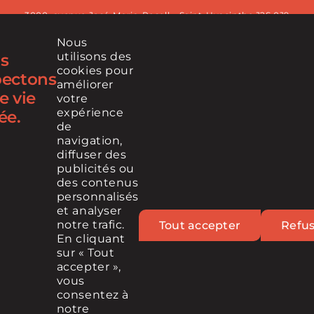
3000, avenue José-Maria-Rosell – Saint-Hyacinthe J2S 0J9
Nous
450 771-4393
utilisons des
s
cookies pour
pectons
améliorer
e vie
votre
Infolettre
expérience
ée.
de
navigation,
diffuser des
RETROUVEZ-NOUS SUR
publicités ou
des contenus
personnalisés
et analyser
notre trafic.
Tout accepter
Refu
En cliquant
sur « Tout
accepter »,
vous
© 2023 Cintech, Tous droits réservés
consentez à
notre
MÉDIA
POLITIQUE DE PROTECTION DES DONNÉES