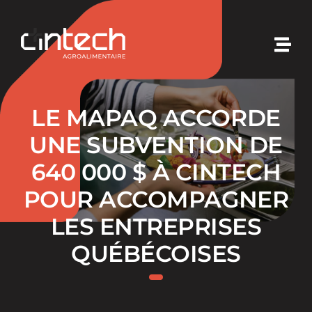
Passer
au
contenu
Togg
Navi
Cintech
LE MAPAQ ACCORDE
Nos expertises
UNE SUBVENTION DE
640 000 $ À CINTECH
Nos solutions
POUR ACCOMPAGNER
LES ENTREPRISES
Nos initiatives
QUÉBÉCOISES
Nouvelles