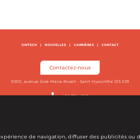
CINTECH
|
NOUVELLES
|
CARRIÈRES
|
CONTACT
Contactez-nous
3000, avenue José-Maria-Rosell – Saint-Hyacinthe J2S 0J9
450 771-4393
RETROUVEZ-NOUS SUR
expérience de navigation, diffuser des publicités ou 