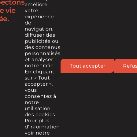
pectons
améliorer
e vie
votre
Infolettre
expérience
ée.
de
navigation,
diffuser des
RETROUVEZ-NOUS SUR
publicités ou
des contenus
personnalisés
et analyser
notre trafic.
Tout accepter
Refu
En cliquant
sur « Tout
accepter »,
vous
© 2025 Cintech, Tous droits réservés
consentez à
notre
MÉDIA
POLITIQUE DE PROTECTION DES DONNÉES
utilisation
MENTIONS LÉGALES
des cookies.
Pour plus
d'information
voir notre
Contact
infolettre