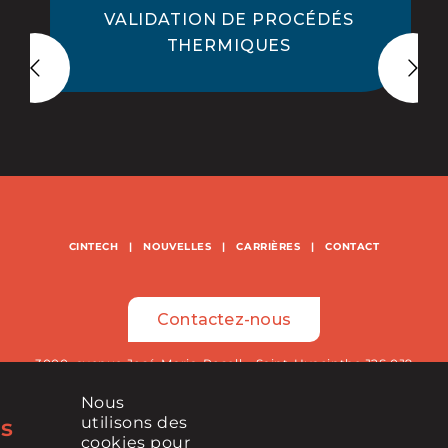
VALIDATION DE PROCÉDÉS
THERMIQUES
CINTECH
|
NOUVELLES
|
CARRIÈRES
|
CONTACT
Contactez-nous
3000, avenue José-Maria-Rosell – Saint-Hyacinthe J2S 0J9
Nous
450 771-4393
utilisons des
s
cookies pour