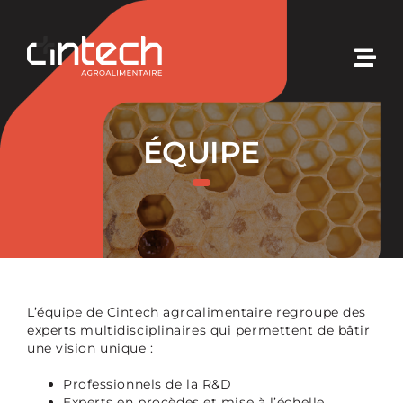
Passer
au
contenu
Togg
Navi
Cintech
ÉQUIPE
Nos expertises
Nos solutions
Nos initiatives
L’équipe de Cintech agroalimentaire regroupe des
experts multidisciplinaires qui permettent de bâtir
Nouvelles
une vision unique :
Professionnels de la R&D
Experts en procèdes et mise à l’échelle