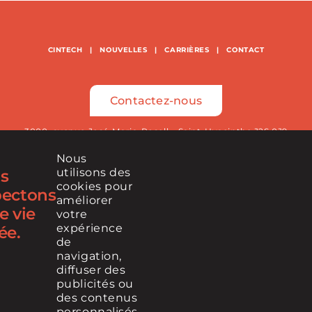
CINTECH
|
NOUVELLES
|
CARRIÈRES
|
CONTACT
Contactez-nous
3000, avenue José-Maria-Rosell – Saint-Hyacinthe J2S 0J9
Nous
450 771-4393
utilisons des
s
cookies pour
pectons
améliorer
e vie
votre
Infolettre
expérience
ée.
de
navigation,
diffuser des
RETROUVEZ-NOUS SUR
publicités ou
des contenus
personnalisés