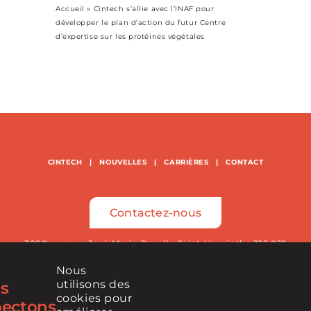
Accueil
»
Cintech s’allie avec l’INAF pour
développer le plan d’action du futur Centre
d’expertise sur les protéines végétales
CINTECH
|
NOUVELLES
|
CARRIÈRES
|
CONTACT
Contactez-nous
3000, avenue José-Maria-Rosell – Saint-Hyacinthe J2S 0J9
Nous
450 771-4393
utilisons des
s
cookies pour
pectons