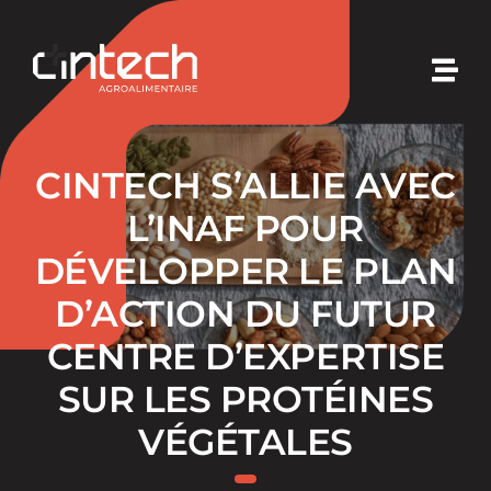
Passer
au
contenu
Togg
Navi
Cintech
CINTECH S’ALLIE AVEC
Nos expertises
L’INAF POUR
DÉVELOPPER LE PLAN
Nos solutions
D’ACTION DU FUTUR
CENTRE D’EXPERTISE
Nos initiatives
SUR LES PROTÉINES
Nouvelles
VÉGÉTALES