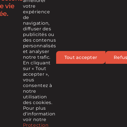
améliorer
e vie
votre
Infolettre
expérience
ée.
de
navigation,
diffuser des
RETROUVEZ-NOUS SUR
publicités ou
des contenus
personnalisés
et analyser
notre trafic.
Tout accepter
Refu
En cliquant
sur « Tout
accepter »,
vous
© 2023 Cintech, Tous droits réservés
consentez à
notre
MÉDIA
POLITIQUE DE PROTECTION DES DONNÉES
utilisation
MENTIONS LÉGALES
des cookies.
Pour plus
d'information
voir notre
Contact
infolettre
Protection