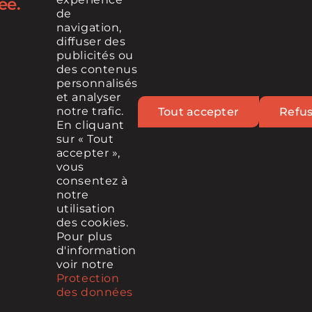
ée.
de
navigation,
diffuser des
RETROUVEZ-NOUS SUR
publicités ou
des contenus
personnalisés
et analyser
notre trafic.
Tout accepter
Refu
En cliquant
sur « Tout
accepter »,
vous
© 2026 Cintech, Tous droits réservés
consentez à
notre
MÉDIA
POLITIQUE DE PROTECTION DES DONNÉES
utilisation
MENTIONS LÉGALES
des cookies.
Pour plus
d'information
voir notre
Contact
infolettre
Protection
des données